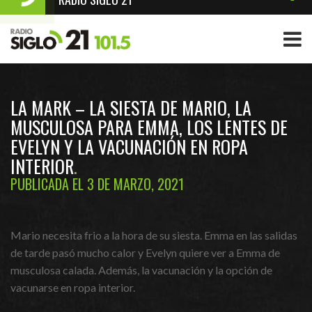
LA MARK – LA SIESTA DE MARIO, LA
MUSCULOSA PARA EMMA, LOS LENTES DE
EVELYN Y LA VACUNACIÓN EN ROPA
INTERIOR
PUBLICADA EL 3 DE MARZO, 2021
Mario necesita frio a la hora de su siesta. Emma en las salidas
de tarde pasó mucho calor y Evelyn quiere ver a Emma de
musculosa calada. Además, la vacunación y la opción de
vacunarse en ropa interior.