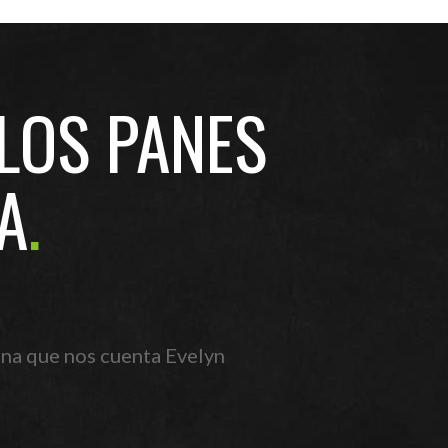
 LOS PANES
A
erna que nos cuenta Evelyn