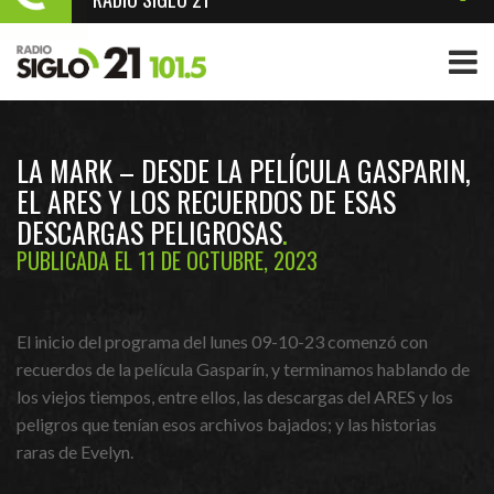
LA MARK – DESDE LA PELÍCULA GASPARIN,
EL ARES Y LOS RECUERDOS DE ESAS
DESCARGAS PELIGROSAS
PUBLICADA EL 11 DE OCTUBRE, 2023
El inicio del programa del lunes 09-10-23 comenzó con
recuerdos de la película Gasparín, y terminamos hablando de
los viejos tiempos, entre ellos, las descargas del ARES y los
peligros que tenían esos archivos bajados; y las historias
raras de Evelyn.