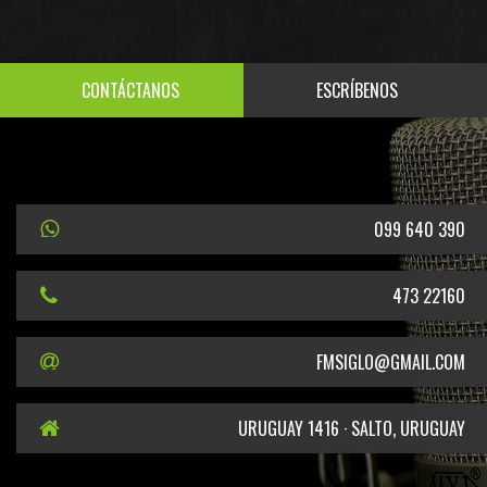
CONTÁCTANOS
ESCRÍBENOS
099 640 390
473 22160
FMSIGLO@GMAIL.COM
URUGUAY 1416 · SALTO, URUGUAY