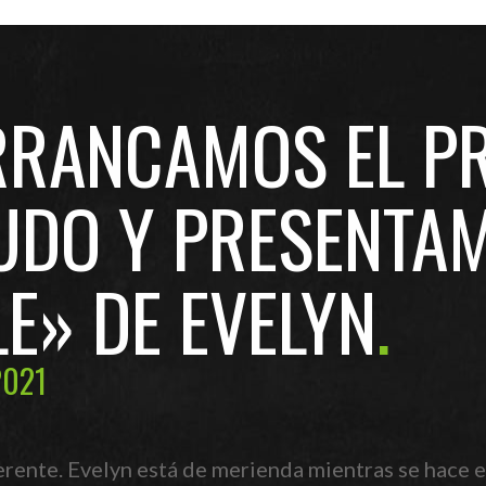
RRANCAMOS EL 
UDO Y PRESENTAM
E» DE EVELYN
2021
rente. Evelyn está de merienda mientras se hace e