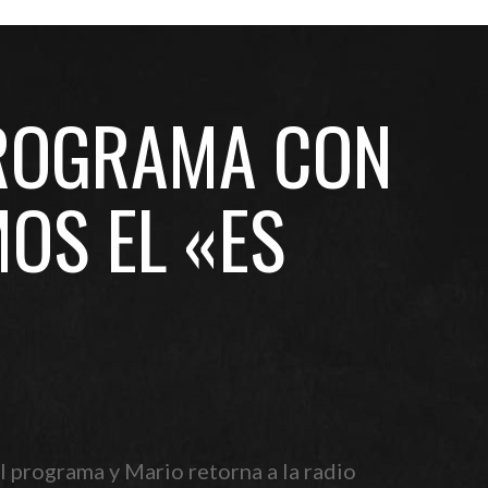
PROGRAMA CON
OS EL «ES
l programa y Mario retorna a la radio