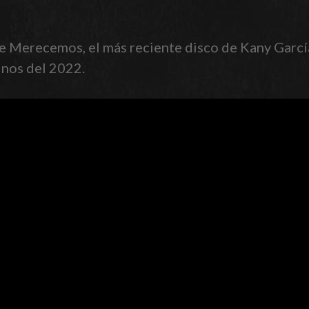
 Merecemos, el más reciente disco de Kany García 
inos del 2022.