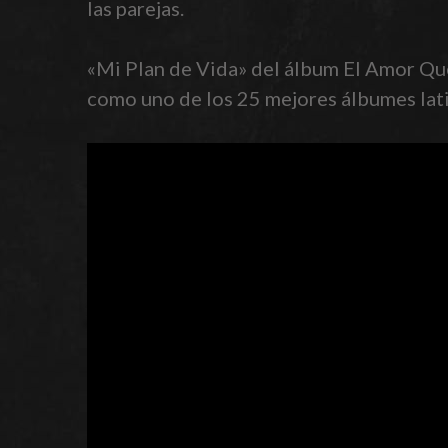
las parejas.
«Mi Plan de Vida» del álbum El Amor Que
como uno de los 25 mejores álbumes lat