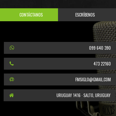
CONTÁCTANOS
ESCRÍBENOS
099 640 390
473 22160
FMSIGLO@GMAIL.COM
URUGUAY 1416 · SALTO, URUGUAY