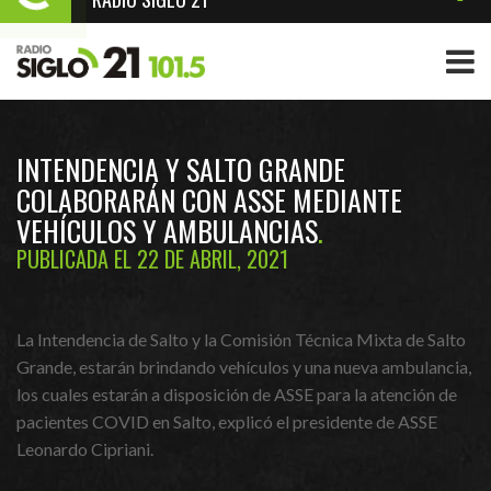
INTENDENCIA Y SALTO GRANDE
COLABORARÁN CON ASSE MEDIANTE
VEHÍCULOS Y AMBULANCIAS
PUBLICADA EL 22 DE ABRIL, 2021
La Intendencia de Salto y la Comisión Técnica Mixta de Salto
Grande, estarán brindando vehículos y una nueva ambulancia,
los cuales estarán a disposición de ASSE para la atención de
pacientes COVID en Salto, explicó el presidente de ASSE
Leonardo Cipriani.