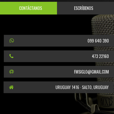
CONTÁCTANOS
ESCRÍBENOS
099 640 390
473 22160
FMSIGLO@GMAIL.COM
URUGUAY 1416 · SALTO, URUGUAY