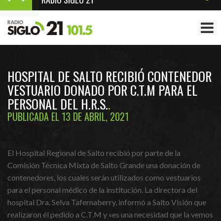
HOSPITAL DE SALTO RECIBIÓ CONTENEDOR
VESTUARIO DONADO POR C.T.M PARA EL
PERSONAL DEL H.R.S.
PUBLICADA EL 13 DE ABRIL, 2021
El Hospital Regional de Salto recibió por parte de la
Comisión Técnica Mixta de Salto Grande una donación de
contenedores, los cuales serán utilizados como vestuarios
para el personal médico de la institución. La directora del
hospital Dra. Selva Tafernaberry, informó a Salto Visión que
realizaron él pedido a C.T.M y «es una necesidad que la vemos