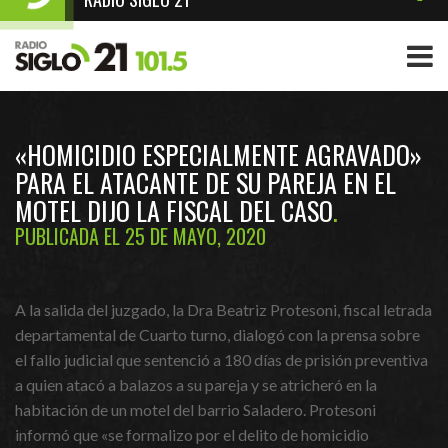
«HOMICIDIO ESPECIALMENTE AGRAVADO»
PARA EL ATACANTE DE SU PAREJA EN EL
MOTEL DIJO LA FISCAL DEL CASO
PUBLICADA EL 25 DE MAYO, 2020
A la salida del juzgado, la Dra Beatriz Protesoni, fiscal letrada
departamental de Cuarto turno, dialogó con la prensa sobre
el fallo judicial que sentenció a 180 días de prisión preventiva
a quien atacó a balazos a su pareja y se atricheró en la
habitación de un motel del barrio Saladero. Protesoni
informó que «se formalizo por el delito de homicidio