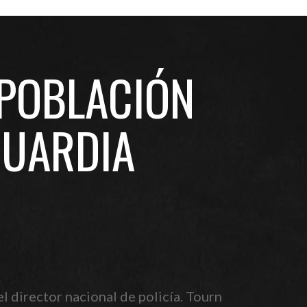
 POBLACIÓN
GUARDIA
el director nacional de policía. Tourn