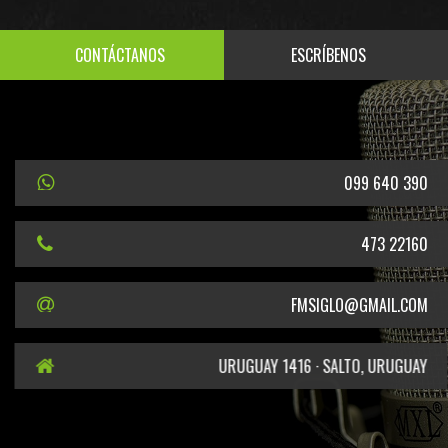
CONTÁCTANOS
ESCRÍBENOS
099 640 390
473 22160
FMSIGLO@GMAIL.COM
URUGUAY 1416 · SALTO, URUGUAY