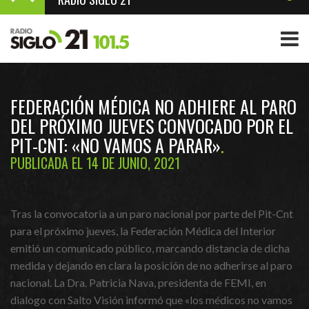
FEDERACIÓN MÉDICA NO ADHIERE AL PARO
DEL PRÓXIMO JUEVES CONVOCADO POR EL
PIT-CNT: «NO VAMOS A PARAR»
PUBLICADA EL 14 DE JUNIO, 2021
Tras la convocatoria a un paro nacional por parte del Pit-Cnt
para el próximo jueves, la Federación Médica del Interior
emitió un comunicado público, marcando distancia de dicha
medida y dejando en clara la posición de no adherirse al paro
nacional. La Dra. Patricia Nava, presidenta de FEMI, en
dialogo con Salto Visión informó que «los médicos no vamos