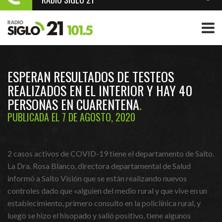
ESPERAN RESULTADOS DE TESTEOS
REALIZADOS EN EL INTERIOR Y HAY 40
PERSONAS EN CUARENTENA
PUBLICADA EL 7 DE AGOSTO, 2020
2 casos activos de COVID-19 tiene el departamento de Salto.
La Dra. Rosa Blanco, directora departamental de Salud
informó a Salto Visión que se están realizando nuevos
controles dado que «alguien del medio rural y que vive en un
establecimiento, primero consulto en la policlínica rural, y
luego se hizo el hisopado y salió positivo, tiene algunos