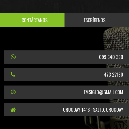
CONTÁCTANOS
ESCRÍBENOS
099 640 390
473 22160
FMSIGLO@GMAIL.COM
URUGUAY 1416 · SALTO, URUGUAY