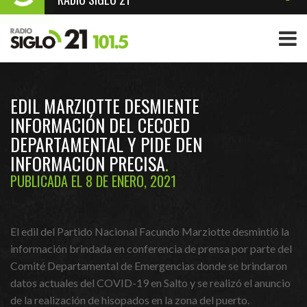
EDIL MARZIOTTE DESMIENTE
INFORMACIÓN DEL CECOED
DEPARTAMENTAL Y PIDE DEN
INFORMACIÓN PRECISA
PUBLICADA EL 8 DE ENERO, 2021
El edil del Partido Nacional Facundo Marziotte desmintió la
información brindada en conferencia de prensa por parte del
Comité Departamental de Emergencias donde se brindaron
datos actuales del COVID-19 en Salto y se realizó el anuncio
de la realización de hisopados en la zona del puerto.