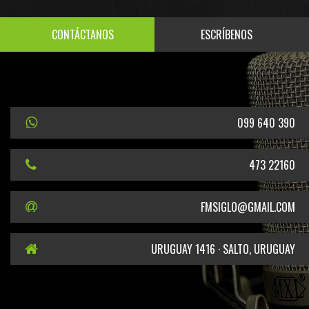
CONTÁCTANOS
ESCRÍBENOS
099 640 390
473 22160
FMSIGLO@GMAIL.COM
URUGUAY 1416 · SALTO, URUGUAY