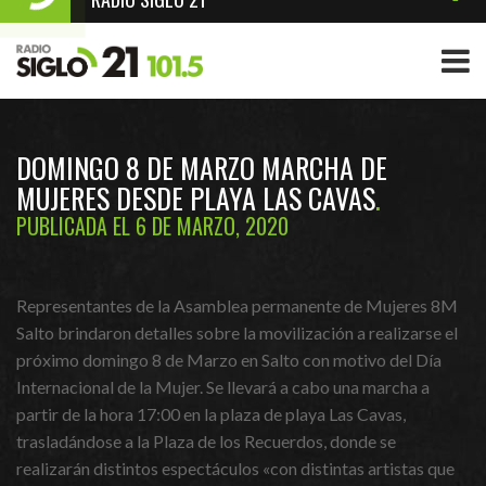
DOMINGO 8 DE MARZO MARCHA DE
MUJERES DESDE PLAYA LAS CAVAS
PUBLICADA EL 6 DE MARZO, 2020
Representantes de la Asamblea permanente de Mujeres 8M
Salto brindaron detalles sobre la movilización a realizarse el
próximo domingo 8 de Marzo en Salto con motivo del Día
Internacional de la Mujer. Se llevará a cabo una marcha a
partir de la hora 17:00 en la plaza de playa Las Cavas,
trasladándose a la Plaza de los Recuerdos, donde se
realizarán distintos espectáculos «con distintas artistas que