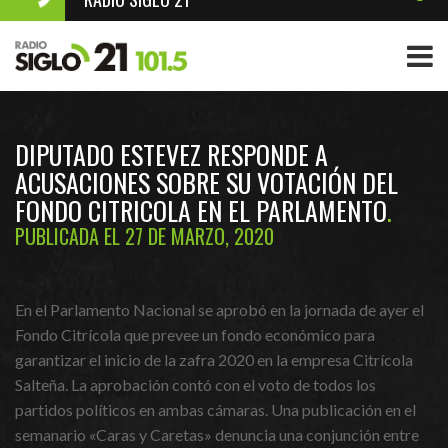
DIPUTADO ESTEVEZ RESPONDE A
ACUSACIONES SOBRE SU VOTACIÓN DEL
FONDO CITRICOLA EN EL PARLAMENTO
PUBLICADA EL 27 DE MARZO, 2020
En el Parlamento Nacional se aprobó en la jornada de ayer el
Fondo Citrícola que prevee un fondo económico para
garantizar el inicio de la zafra 2020 en la empresa Citrícola
Salteña. La aprobación contó con el voto de todos los
partidos políticos en ambas cámaras. Una publicación en el
semanario «Caras y Caretas» denuncia una conjunción entre