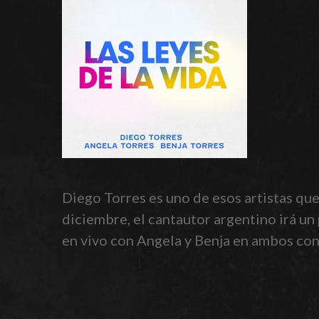
Diego Torres es uno de esos artistas que 
diciembre, el cantautor argentino irá un
en vivo con Angela y Benja en ambos con