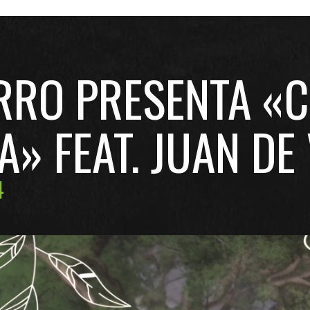
RRO PRESENTA «
» FEAT. JUAN DE
4