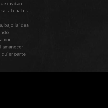
que invitan
ca tal cual es.
 bajo la idea
tando
 amor
 el amanecer
lquier parte