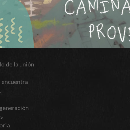
o de la unión
e encuentra
.
 generación
us
oria