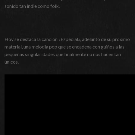
sonido tan indie como folk.
Hoy se destaca la canción «Ezpecial», adelanto de su próximo
material, una melodía pop que se encadena con guiños a las
pequeñas singularidades que finalmente no nos hacen tan
únicos.