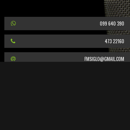
099 640 390
473 22160
FMSIGLO@GMAIL.COM
URUGUAY 1416 · SALTO, URUGUAY
EN CUMPLIMIENTO DEL DECRETO DEL PODER EJECUTIVO N° 387/2011 SE
INFORMA QUE EL TITULAR DE LA FRECUENCIA 101.5 MHZ ES EL SR. CARLOS
LEONARDO GELPI