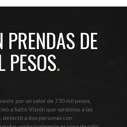
 PRENDAS DE
L PESOS
estir por un valor de 730 mil pesos,
rmó a Salto Visión que «próximo a las
é, detectó a dos personas con
rendas «principalmente es ropa de niño,