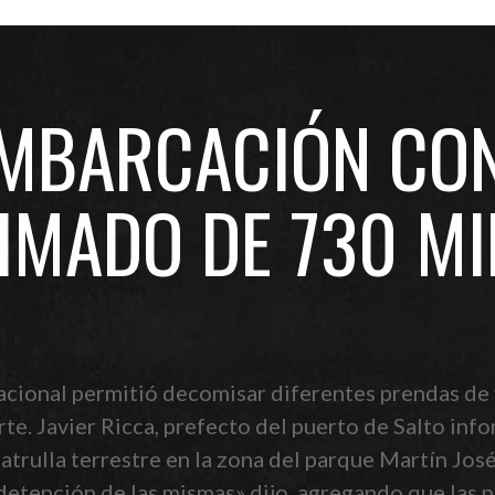
MBARCACIÓN CON
IMADO DE 730 MI
acional permitió decomisar diferentes prendas de v
te. Javier Ricca, prefecto del puerto de Salto info
atrulla terrestre en la zona del parque Martín Jos
etención de las mismas» dijo, agregando que las p