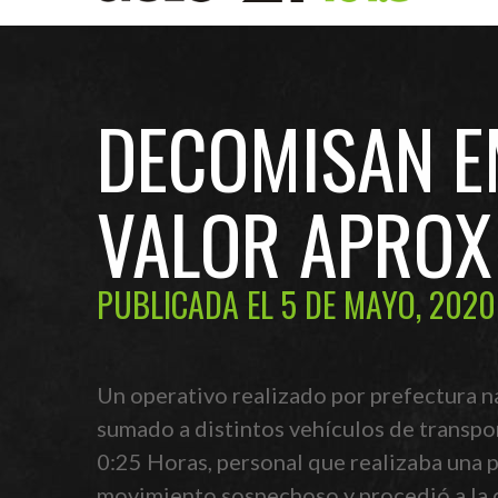
DECOMISAN E
VALOR APROX
PUBLICADA EL 5 DE MAYO, 2020
Un operativo realizado por prefectura n
sumado a distintos vehículos de transpor
0:25 Horas, personal que realizaba una p
movimiento sospechoso y procedió a la d