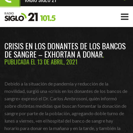
CRISIS EN LOS DONANTES DE LOS BANCOS
DE SANGRE – EXHORTAN A DONAR
PUBLICADA EL 13 DE ABRIL, 2021
Debido a la situación de pandemia y reducción de la
movilidad, surgió una «crisis en los donantes de los bancos de
sangre» expresó el Dr. Carlos Ambrosoni, quién informó
sobre distintas medidas que buscan fomentar la donación de
sangre por parte de la población, agregando doble turno de
lunes a viernes, «en el hospital del banco de sangre hay
horario para donar en la mañana y en la tarde, y también la