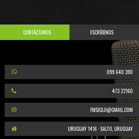
CONTÁCTANOS
ESCRÍBENOS
099 640 390
473 22160
FMSIGLO@GMAIL.COM
URUGUAY 1416 · SALTO, URUGUAY