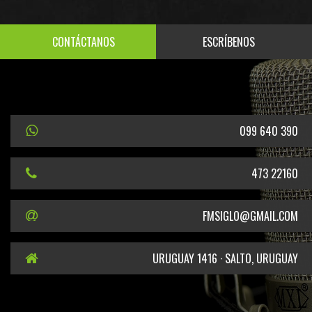
CONTÁCTANOS
ESCRÍBENOS
099 640 390
473 22160
FMSIGLO@GMAIL.COM
URUGUAY 1416 · SALTO, URUGUAY