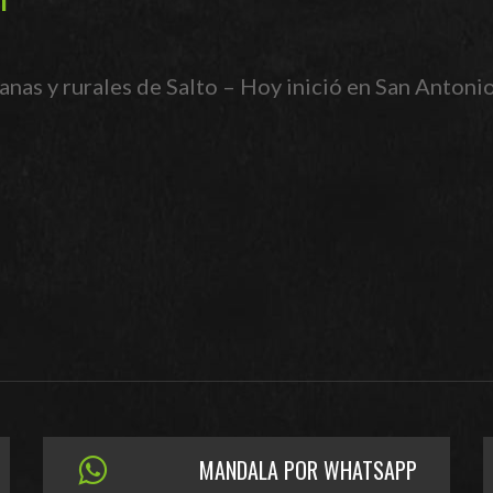
as y rurales de Salto – Hoy inició en San Antoni
MANDALA POR WHATSAPP