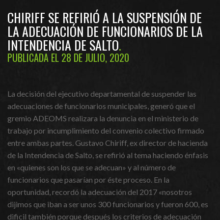
CHIRIFF SE REFIRIÓ A LA SUSPENSIÓN DE
LA ADECUACIÓN DE FUNCIONARIOS DE LA
INTENDENCIA DE SALTO
PUBLICADA EL 28 DE JULIO, 2020
La decisión del ejecutivo departamental de suspender las
adecuaciones de funcionarios municipales, generó que el
gremio ADEOMS realizara la denuncia en el ministerio de
trabajo por incumplimiento del convenio colectivo firmado
entre ambas partes. Gustavo Chiriff, ex director de hacienda
de la Intendencia de Salto, se refirió al tema haciendo énfasis
en «quienes son los que se adecuan» y al número de
funcionarios que pasarían por éste proceso. En la
oportunidad, recordó la adecuación del 2017 «nosotros
dijimos que iban a ser unos 300 funcionarios y fueron 600, es
dificil también porque después los criterios de adecuación