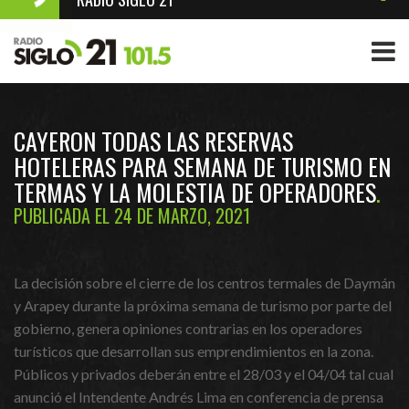
CAYERON TODAS LAS RESERVAS
HOTELERAS PARA SEMANA DE TURISMO EN
TERMAS Y LA MOLESTIA DE OPERADORES
PUBLICADA EL 24 DE MARZO, 2021
La decisión sobre el cierre de los centros termales de Daymán
y Arapey durante la próxima semana de turismo por parte del
gobierno, genera opiniones contrarias en los operadores
turísticos que desarrollan sus emprendimientos en la zona.
Públicos y privados deberán entre el 28/03 y el 04/04 tal cual
anunció el Intendente Andrés Lima en conferencia de prensa