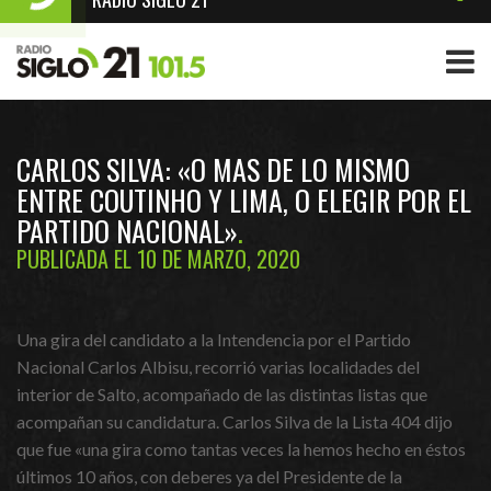
CARLOS SILVA: «O MAS DE LO MISMO
ENTRE COUTINHO Y LIMA, O ELEGIR POR EL
PARTIDO NACIONAL»
PUBLICADA EL 10 DE MARZO, 2020
Una gira del candidato a la Intendencia por el Partido
Nacional Carlos Albisu, recorrió varias localidades del
interior de Salto, acompañado de las distintas listas que
acompañan su candidatura. Carlos Silva de la Lista 404 dijo
que fue «una gira como tantas veces la hemos hecho en éstos
últimos 10 años, con deberes ya del Presidente de la