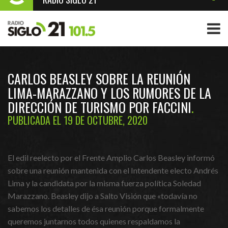
CARLOS BEASLEY SOBRE LA REUNIÓN
LIMA-MARAZZANO Y LOS RUMORES DE LA
DIRECCIÓN DE TURISMO POR FACCINI
PUBLICADA EL 19 DE OCTUBRE, 2020
El edil reelecto por el Frente Amplio Carlos Beasley informó
sobre una reunión mantenida con el Intendente electo Andrés
Lima y la candidata por la misma fuerza política Soledad
Marazzano. Beasley dijo a Salto Visión que «todavía no
sabemos los detalles de ésa reunión porque formalmente
queremos juntarnos todos quienes respaldamos la