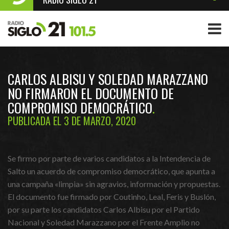
CARLOS ALBISU Y SOLEDAD MARAZZANO
NO FIRMARON EL DOCUMENTO DE
COMPROMISO DEMOCRÁTICO
PUBLICADA EL 3 DE MARZO, 2020
Se firmo por parte de varios candidatos a la Intendencia de
Salto un acuerdo de compromiso democrático, que apunta a
una campaña «limpia» sin agravios, información y propuestas.
El documento fue firmado por Coutinho, Leal, Feris y Buslón,
por su parte los candidatos Carlos Albisu por el Partido
Nacional y Soledad Marazzano por el Frente Amplio no