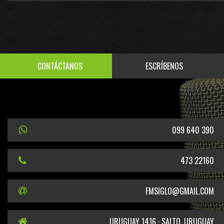
CONTÁCTANOS
ESCRÍBENOS
099 640 390
473 22160
FMSIGLO@GMAIL.COM
URUGUAY 1416 · SALTO, URUGUAY