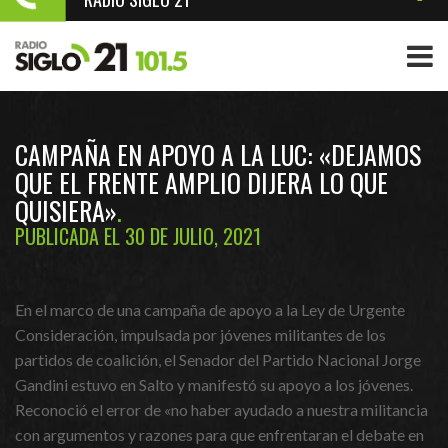
CAMPAÑA EN APOYO A LA LUC: «DEJAMOS
QUE EL FRENTE AMPLIO DIJERA LO QUE
QUISIERA»
PUBLICADA EL 30 DE JULIO, 2021
En el marco de una campaña de apoyo a la Ley de Urgente
Consideración, impulsada por jóvenes militantes de los
partidos de coalición, el Senador del Partido Nacional Jorge
Gandini estuvo en Salto y manifestó su apoyo a los jóvenes.
Reconoció el error de «no haber ayudado a nuestra militancia
con argumentos y razones para que enfrentaran el debate en