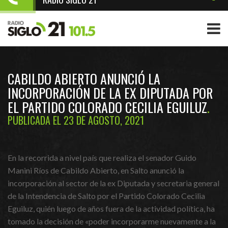
CABILDO ABIERTO ANUNCIÓ LA
INCORPORACIÓN DE LA EX DIPUTADA POR
EL PARTIDO COLORADO CECILIA EGUILUZ
PUBLICADA EL 23 DE AGOSTO, 2021
En la recorrida a nivel país que realiza el senador Guido
Manini Ríos de Cabildo Abierto, en Salto anunció la
incorporación al sector de la ex Diputada y secretaria general
de la Intendencia de Salto por el Partido Colorado Cecilia
Eguiluz, quién luego de años fuera de la actividad política, ha
tomado la decisión de «poder incorporarme nuevamente a la