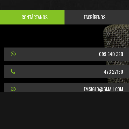
CONTÁCTANOS
ESCRÍBENOS
099 640 390
473 22160
FMSIGLO@GMAIL.COM
URUGUAY 1416 · SALTO, URUGUAY