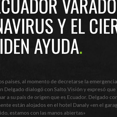
 ECUADOR VARADO
AVIRUS Y EL CIE
PIDEN AYUDA
os países, al momento de decretarse la emergencia 
an Delgado dialogó con Salto Visión y expresó que 
nar a su país de origen que es Ecuador. Delgado c
ente están alojados en el hotel Danaly «en el garag
ido, estamos con las manos abiertas»