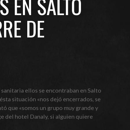
S EN SALTO
RRE DE
sanitaria ellos se encontraban en Salto
ésta situación «nos dejó encerrados, se
ontó que «somos un grupo muy grande y
e del hotel Danaly, si alguien quiere