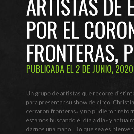
ARTISTAS DE
POR EL CORON
FRONTERAS, 
PUBLICADA EL 2 DE JUNIO, 2020
Un grupo de artistas que recorre distint
para presentar su show de circo. Christi
cerraron fronteras» y no pudieron retor
estamos buscando el día a día» y actualm
darnos una mano… lo que sea es bienven