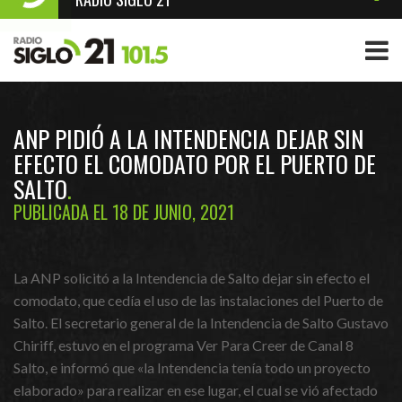
ANP PIDIÓ A LA INTENDENCIA DEJAR SIN
EFECTO EL COMODATO POR EL PUERTO DE
SALTO
PUBLICADA EL 18 DE JUNIO, 2021
La ANP solicitó a la Intendencia de Salto dejar sin efecto el
comodato, que cedía el uso de las instalaciones del Puerto de
Salto. El secretario general de la Intendencia de Salto Gustavo
Chiriff, estuvo en el programa Ver Para Creer de Canal 8
Salto, e informó que «la Intendencia tenía todo un proyecto
elaborado» para realizar en ese lugar, el cual se vió afectado