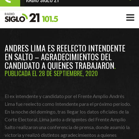
ANDRES LIMA ES REELECTO INTENDENTE
EN SALTO – AGRADECIMIENTOS DEL
CANDIDATO A QUIENES TRABAJARON
PUBLICADA EL 28 DE SEPTIEMBRE, 2020
El ex intendente y candidato por el Frente Amplio Andrés
Lima fue reelecto como Intendente para el próximo período.
En la noche del domingo, tras llegar los datos oficiales de la
Corte Electoral, Lima junto a dirigentes del Frente Amplio
Salto realizaron una conferencia de prensa, donde asumió la
victoria y realizó distintos agradecimientos a quienes