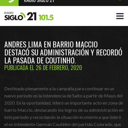
ANDRES LIMA EN BARRIO MACCIO
DESTACÓ SU ADMINISTRACIÓN Y RECORDÓ
LA PASADA DE COUTINHO
PUBLICADA EL 26 DE FEBRERO, 2020
Destinado plenamente a la campaña para continuar en un
nuevo período en la Intendencia de Salto a partir de Mayo del
2020. En la oportunidad, lideró un importante acto en zona de
barrio Maccio, destacando los logros de su administración en
éste período y recordando la situación económica que lideró
el ex Intendente Germán Coutinho del partido Colorado, que