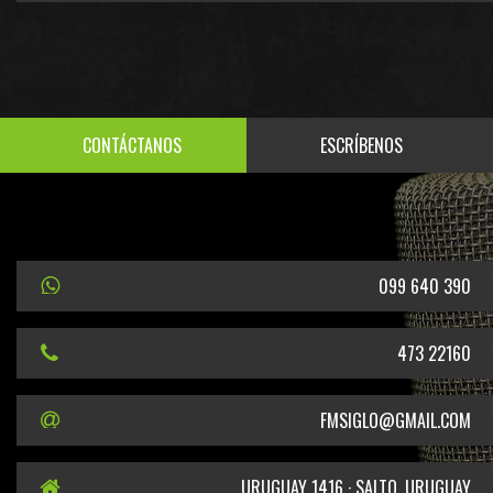
CONTÁCTANOS
ESCRÍBENOS
099 640 390
473 22160
FMSIGLO@GMAIL.COM
URUGUAY 1416 · SALTO, URUGUAY