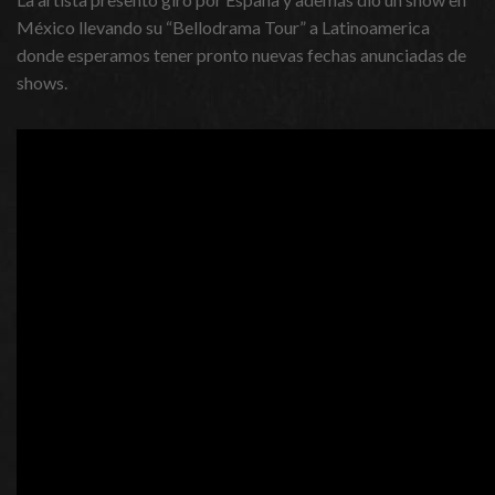
México llevando su “Bellodrama Tour” a Latinoamerica
donde esperamos tener pronto nuevas fechas anunciadas de
shows.