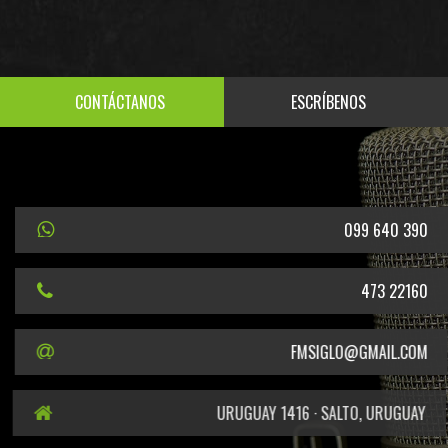
CONTÁCTANOS
ESCRÍBENOS
099 640 390
473 22160
FMSIGLO@GMAIL.COM
URUGUAY 1416 · SALTO, URUGUAY