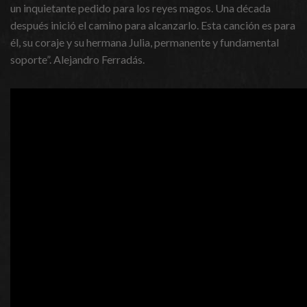
un inquietante pedido para los reyes magos. Una década
después inició el camino para alcanzarlo. Esta canción es para
él, su coraje y su hermana Julia, permanente y fundamental
soporte”. Alejandro Ferradás.