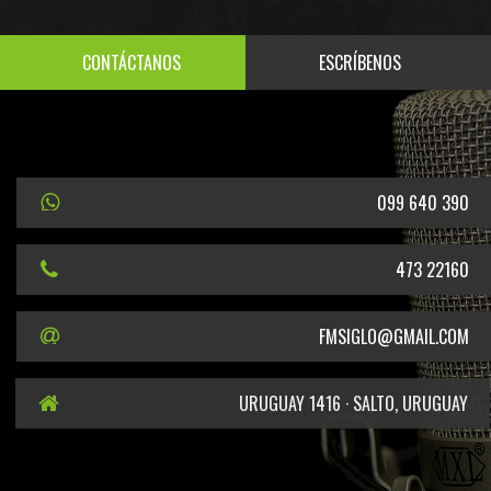
CONTÁCTANOS
ESCRÍBENOS
099 640 390
473 22160
FMSIGLO@GMAIL.COM
URUGUAY 1416 · SALTO, URUGUAY