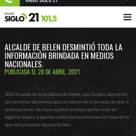
ALCALDE DE BELEN DESMINTIÓ TODA LA
INFORMACIÓN BRINDADA EN MEDIOS
NACIONALES
PUBLICADA EL 28 DE ABRIL, 2021
30El Alcalde de la localidad de Belen, Luis Zuliani, desmintió
las versiones de prensa que circularon en la jornada de ayer a
nivel nacional: «en base a publicaciones que he visto en
algunos diarios y que ha salido mucha información falsa de lo
que está pasando aquí en Belen».