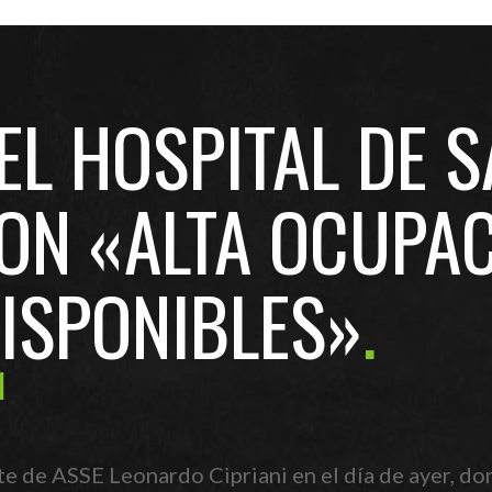
L HOSPITAL DE S
ON «ALTA OCUPAC
ISPONIBLES»
1
te de ASSE Leonardo Cipriani en el día de ayer, 