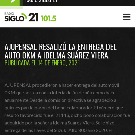
AJUPENSAL RESALIZÓ LA ENTREGA DEL
AUTO 0KM A IDELMA SUÁREZ VIERA
PUBLICADA EL 14 DE ENERO, 2021
AJUPENSAL procedieron a hacer entrega del automóvil
0KM que sortea con la lotería de fin de año como hace
anualmente Desde la comisión directiva se agradeció a
quienes participaron del bono colaborador. El número que
resultó favorecido fue el 21143, dicho bono colaboración fue
adquirido por la señora Idelma Suárez Viera. Se le hizo
entrega de las llaves del Suzuki Alto 800 año 2020. El