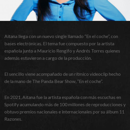
Aitana llega con un nuevo single llamado “En el coche”, con
bases electrónicas. El tema fue compuesto por la artista
española junto a Mauricio Rengifo y Andrés Torres quienes
además estuvieron a cargo de la producción.
El sencillo viene acompañado de un rítmico videoclip hecho
de la mano de The Panda Bear Show, “En el coche”.
En 2021, Aitana fue la artista española con más escuchas en
Spotify acumulando más de 100 millones de reproducciones y
obtuvo premios nacionales e internacionales por su álbum 11
Razones.