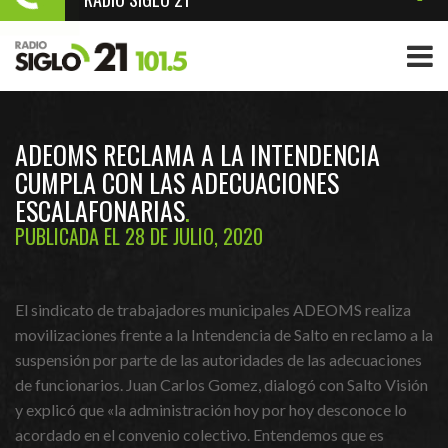
ADEOMS RECLAMA A LA INTENDENCIA
CUMPLA CON LAS ADECUACIONES
ESCALAFONARIAS
PUBLICADA EL 28 DE JULIO, 2020
El sindicato de trabajadores municipales ADEOMS realiza
movilizaciones frente a la Intendencia de Salto en reclamo a la
suspensión por parte de las autoridades de las adecuaciones
de funcionarios. Juan Carlos Gomez, dialogó con Salto Visión
y explicó que «la administración hoy por hoy desconoce lo
acordado en el convenio colectivo. Entendemos que es