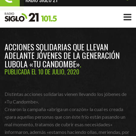
ACCIONES SOLIDARIAS QUE LLEVAN
ADELANTE JÓVENES DE LA GENERACIÓN
LUBOLA «TU CANDOMBE»
PUBLICADA EL 10 DE JULIO, 2020
Distintas acciones solidarias vienen llevando los jóbenes de
«Tu Candombe».
Crearon la campaña «abriga un corazón» la cual es creada
«para aquellas personas que con éste frío están pasando un
mal momento, tratamos de cubrir esas necesidades»
informaron, además «estamos haciendo ollas, meriendas, por