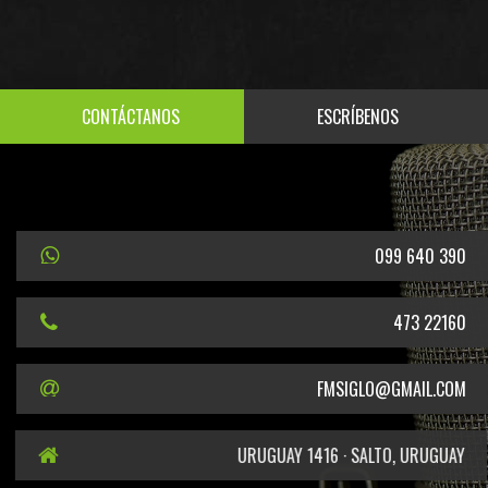
CONTÁCTANOS
ESCRÍBENOS
099 640 390
473 22160
FMSIGLO@GMAIL.COM
URUGUAY 1416 · SALTO, URUGUAY