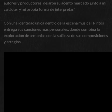
autores y productores, dejaron su acento marcado junto a mi
carácter y mi propia forma de interpretar.”
Con una identidad única dentro de la escena musical, Pintos
entrega sus canciones más personales, donde combina la
exploración de armonías con la sutileza de sus composiciones
y arreglos.