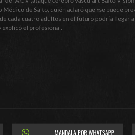
l del A.C.V (ataque cerebro vascular). Salto Visión
Médico de Salto, quién aclaró que «se puede preve
de cada cuatro adultos en el futuro podría llegar a 
 explicó el profesional.
MANDALA POR WHATSAPP